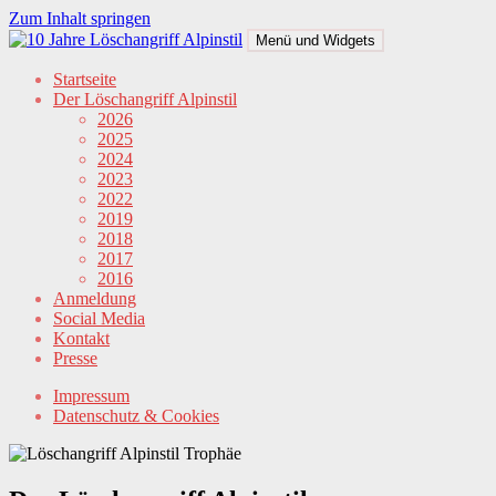
Zum Inhalt springen
Menü und Widgets
Löschangriff Alpinstil
Der steilste Löschangriff der Alpen
Startseite
Der Löschangriff Alpinstil
2026
2025
2024
2023
2022
2019
2018
2017
2016
Anmeldung
Social Media
Kontakt
Presse
Impressum
Datenschutz & Cookies