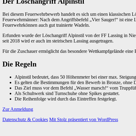
Der Löschangriff Alpinstil
Bei diesem Feuerwehrbewerb handelt es sich um einen klassischen Lös
Feuerwehrmänner: Nach dem Angriffsbefehl „Vier Sauger!“ ist eine 
Feuerwehrkönnen auch gut trainierte Wadeln.
Erfunden wurde der Löschangriff Alpinstil von der FF Lassing in Nie
seit 2018 wird er auch im steirischen Lassing ausgetragen.
Für die Zuschauer ermöglicht das besondere Wettkampfgelände eine E
Die Regeln
Alpinstil bedeutet, dass 50 Höhenmeter bei einer max. Steigu
Es gelten die Bestimmungen für den Bewerb in Bronze, ohne Dr
Das Ziel muss vor dem Befehl „Wasser marsch!“ vom Truppfüh
Als Schuhwerk sind Turnschuhe ohne Spikes gestattet.
Die Reihenfolge wird durch das Eintreffen festgelegt.
Zur Anmeldung
Datenschutz & Cookies
Mit Stolz präsentiert von WordPress