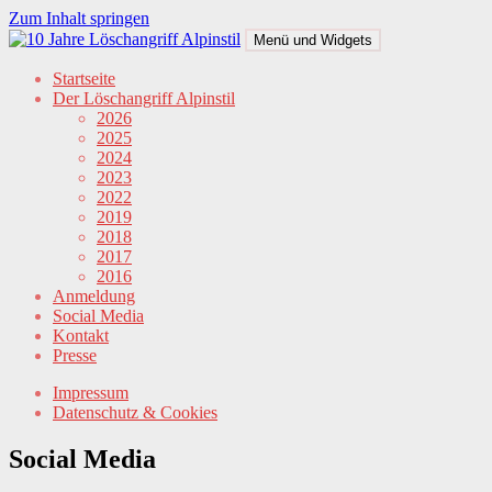
Zum Inhalt springen
Menü und Widgets
Löschangriff Alpinstil
Der steilste Löschangriff der Alpen
Startseite
Der Löschangriff Alpinstil
2026
2025
2024
2023
2022
2019
2018
2017
2016
Anmeldung
Social Media
Kontakt
Presse
Impressum
Datenschutz & Cookies
Social Media