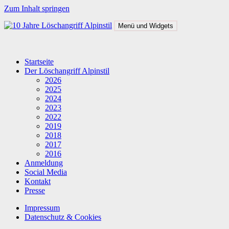
Zum Inhalt springen
Menü und Widgets
Löschangriff Alpinstil
Der steilste Löschangriff der Alpen
Startseite
Der Löschangriff Alpinstil
2026
2025
2024
2023
2022
2019
2018
2017
2016
Anmeldung
Social Media
Kontakt
Presse
Impressum
Datenschutz & Cookies